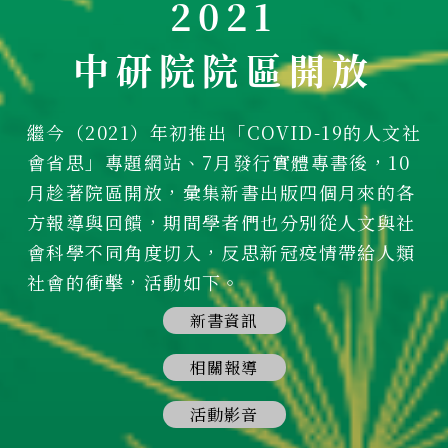
2021
院內訊息
中研院院區開放
延伸閱讀
科普演講
繼今（2021）年初推出「COVID-19的人文社
讀者故事
會省思」專題網站、7月發行實體專書後，10
月趁著院區開放，彙集新書出版四個月來的各
武功滅疾
方報導與回饋，期間學者們也分別從人文與社
計畫構想
會科學不同角度切入，反思新冠疫情帶給人類
院區開放日2021
社會的衝擊，活動如下。
新書資訊
聯絡我們
相關報導
活動影音