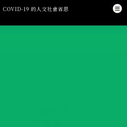
Jump to Main content
Jump to Navigation
COVID-19 的人文社會省思